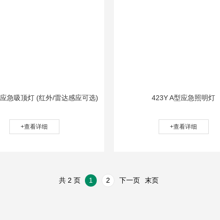
能应急吸顶灯 (红外/雷达感应可选)
423Y A型应急照明灯
+查看详细
+查看详细
共 2 页
1
2
下一页
末页