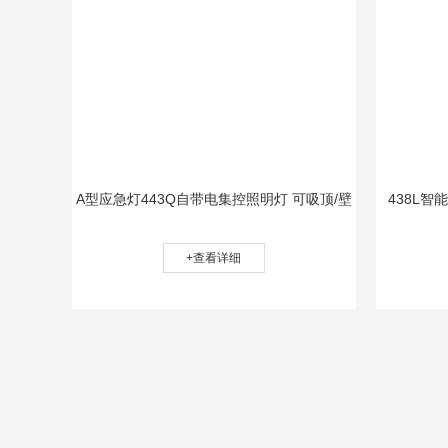
A型应急灯443Q自带电集控照明灯 可吸顶/壁
438L智
挂/嵌入
+查看详细